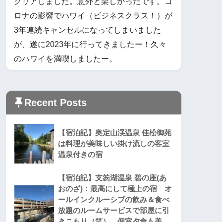
クリアしました。意外と楽しかったです。コ
ロナの影響でハワイ（ビジネスクラス！）が
3年連続キャンセルになってしまいました
が、遂に2023年に行ってきましたー！久々
のハワイを満喫しましたー。
Recent Posts
【宿泊記】奥定山渓温泉 佳松御苑
は料理が美味しい掛け流しの客室
温泉付きの宿
【宿泊記】支笏湖温泉 碧の座(あ
おのざ)：最高にして極上の宿 オ
ールインクルーシブの飲み＆食べ
放題のルームサービスで部屋に引
きこもり（笑） 個室夕食も美