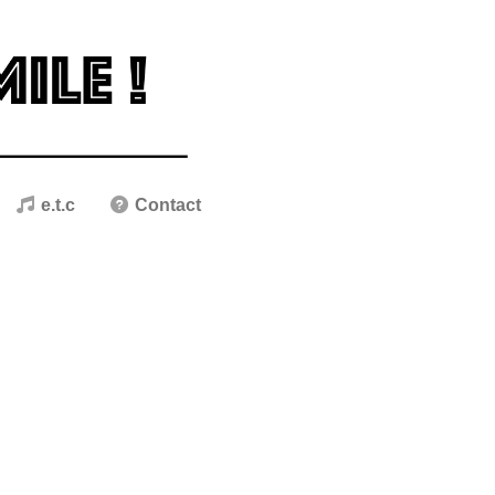
e.t.c
Contact