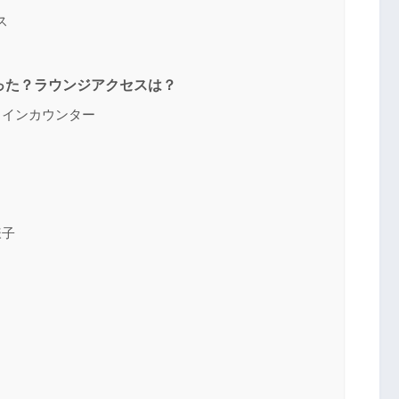
ス
あった？ラウンジアクセスは？
クインカウンター
？
様子