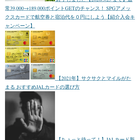
常39,000→189,000ポイントGETのチャンス！ SPGアメッ
クスカードで航空券と宿泊代を０円にしよう【紹介入会キ
ャンペーン】
【2021年】サクサクとマイルがた
まる おすすめJALカードの選び方
【ちょっと待って！】JALカード新