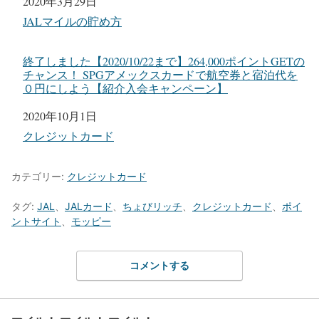
日付
2020年3月29日
関連理由
JALマイルの貯め方
終了しました【2020/10/22まで】264,000ポイントGETの
チャンス！ SPGアメックスカードで航空券と宿泊代を
０円にしよう【紹介入会キャンペーン】
日付
2020年10月1日
関連理由
クレジットカード
カテゴリー:
クレジットカード
タグ:
JAL
、
JALカード
、
ちょびリッチ
、
クレジットカード
、
ポイ
ントサイト
、
モッピー
コメントする