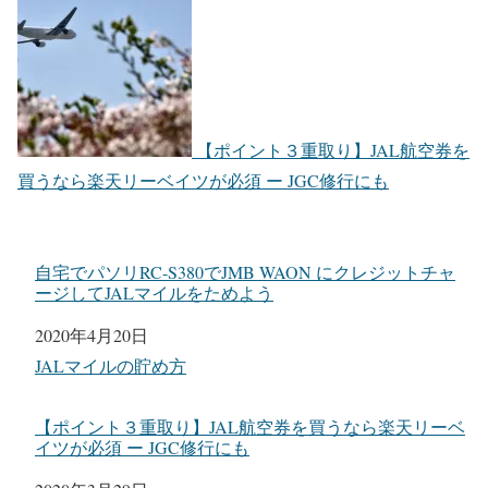
【ポイント３重取り】JAL航空券を
買うなら楽天リーベイツが必須 ー JGC修行にも
自宅でパソリRC-S380でJMB WAON にクレジットチャ
ージしてJALマイルをためよう
日付
2020年4月20日
関連理由
JALマイルの貯め方
【ポイント３重取り】JAL航空券を買うなら楽天リーベ
イツが必須 ー JGC修行にも