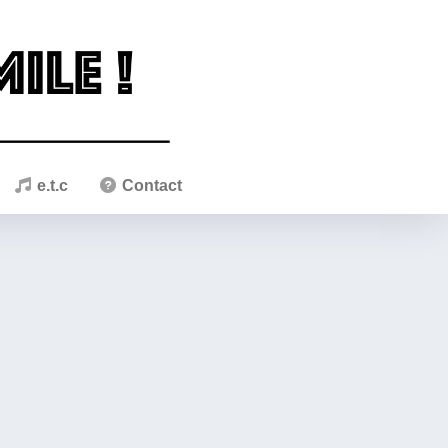
e.t.c
Contact