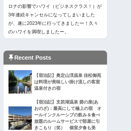
ロナの影響でハワイ（ビジネスクラス！）が
3年連続キャンセルになってしまいました
が、遂に2023年に行ってきましたー！久々
のハワイを満喫しましたー。
Recent Posts
【宿泊記】奥定山渓温泉 佳松御苑
は料理が美味しい掛け流しの客室
温泉付きの宿
【宿泊記】支笏湖温泉 碧の座(あ
おのざ)：最高にして極上の宿 オ
ールインクルーシブの飲み＆食べ
放題のルームサービスで部屋に引
きこもり（笑） 個室夕食も美