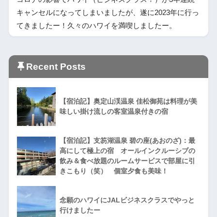
キャンセルになってしまいましたが、遂に2023年に行っ
てきましたー！久々のハワイを満喫しましたー。
Recent Posts
【宿泊記】奥定山渓温泉 佳松御苑は料理が美
味しい掛け流しの客室温泉付きの宿
【宿泊記】支笏湖温泉 碧の座(あおのざ)：最
高にして極上の宿 オールインクルーシブの
飲み＆食べ放題のルームサービスで部屋に引
きこもり（笑） 個室夕食も美味！
念願のハワイにJALビジネスクラスでやっと
行けましたー