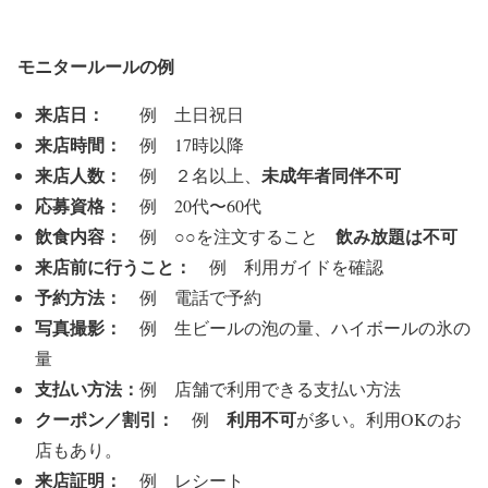
モニタールールの例
来店日：
例 土日祝日
来店時間：
例 17時以降
来店人数：
未成年者同伴不可
例 ２名以上、
応募資格：
例 20代〜60代
飲食内容：
飲み放題は不可
例 ○○を注文すること
来店前に行うこと：
例 利用ガイドを確認
予約方法：
例 電話で予約
写真撮影：
例 生ビールの泡の量、ハイボールの氷の
量
支払い方法：
例 店舗で利用できる支払い方法
クーポン／割引：
利用不可
例
が多い。利用OKのお
店もあり。
来店証明：
例 レシート