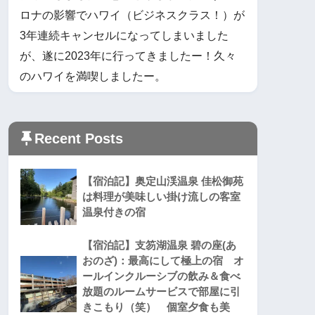
ロナの影響でハワイ（ビジネスクラス！）が
3年連続キャンセルになってしまいました
が、遂に2023年に行ってきましたー！久々
のハワイを満喫しましたー。
Recent Posts
【宿泊記】奥定山渓温泉 佳松御苑
は料理が美味しい掛け流しの客室
温泉付きの宿
【宿泊記】支笏湖温泉 碧の座(あ
おのざ)：最高にして極上の宿 オ
ールインクルーシブの飲み＆食べ
放題のルームサービスで部屋に引
きこもり（笑） 個室夕食も美