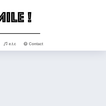
e.t.c
Contact