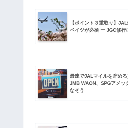
【ポイント３重取り】JA
ベイツが必須 ー JGC修行
最速でJALマイルを貯める
JMB WAON、SPGア
なそう