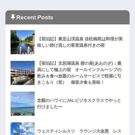
Recent Posts
【宿泊記】奥定山渓温泉 佳松御苑は料理が美
味しい掛け流しの客室温泉付きの宿
【宿泊記】支笏湖温泉 碧の座(あおのざ)：最
高にして極上の宿 オールインクルーシブの
飲み＆食べ放題のルームサービスで部屋に引
きこもり（笑） 個室夕食も美味！
念願のハワイにJALビジネスクラスでやっと
行けましたー
ウェスティンルスツ ラウンジ大改悪 レス