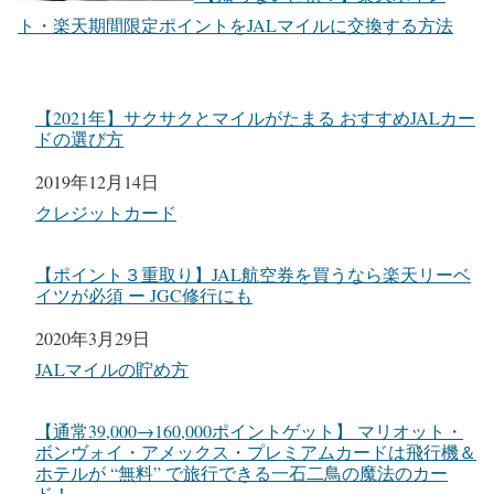
ト・楽天期間限定ポイントをJALマイルに交換する方法
【2021年】サクサクとマイルがたまる おすすめJALカー
ドの選び方
日付
2019年12月14日
関連理由
クレジットカード
【ポイント３重取り】JAL航空券を買うなら楽天リーベ
イツが必須 ー JGC修行にも
日付
2020年3月29日
関連理由
JALマイルの貯め方
【通常39,000→160,000ポイントゲット】 マリオット・
ボンヴォイ・アメックス・プレミアムカードは飛行機＆
ホテルが “無料” で旅行できる一石二鳥の魔法のカー
ド！