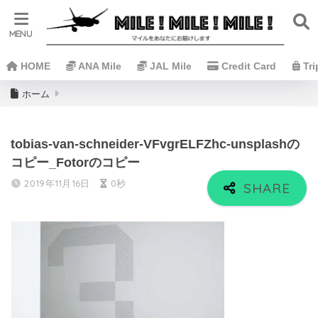
HOME
ANA Mile
JAL Mile
Credit Card
Tr
ホーム
tobias-van-schneider-VFvgrELFZhc-unsplashの
コピー_Fotorのコピー
2019年11月16日
0秒