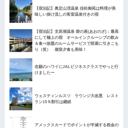
【宿泊記】奥定山渓温泉 佳松御苑は料理が美
味しい掛け流しの客室温泉付きの宿
【宿泊記】支笏湖温泉 碧の座(あおのざ)：最高
にして極上の宿 オールインクルーシブの飲み
＆食べ放題のルームサービスで部屋に引きこも
り（笑） 個室夕食も美味！
念願のハワイにJALビジネスクラスでやっと行
けましたー
ウェスティンルスツ ラウンジ大改悪 レスト
ラン15％割引は継続
アメックスカードでポイントが半減する税金の