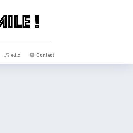
e.t.c
Contact