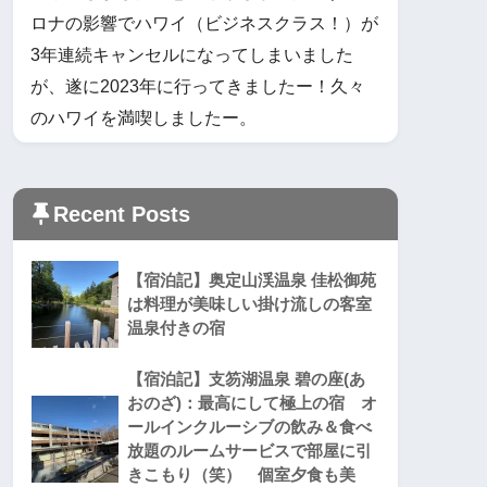
ロナの影響でハワイ（ビジネスクラス！）が
3年連続キャンセルになってしまいました
が、遂に2023年に行ってきましたー！久々
のハワイを満喫しましたー。
Recent Posts
【宿泊記】奥定山渓温泉 佳松御苑
は料理が美味しい掛け流しの客室
温泉付きの宿
【宿泊記】支笏湖温泉 碧の座(あ
おのざ)：最高にして極上の宿 オ
ールインクルーシブの飲み＆食べ
放題のルームサービスで部屋に引
きこもり（笑） 個室夕食も美