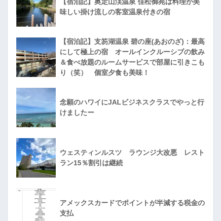
【宿泊記】奥定山渓温泉 佳松御苑は料理が美
味しい掛け流しの客室温泉付きの宿
【宿泊記】支笏湖温泉 碧の座(あおのざ)：最高
にして極上の宿 オールインクルーシブの飲み
＆食べ放題のルームサービスで部屋に引きこも
り（笑） 個室夕食も美味！
念願のハワイにJALビジネスクラスでやっと行
けましたー
ウェスティンルスツ ラウンジ大改悪 レスト
ラン15％割引は継続
アメックスカードでポイントが半減する税金の
支払