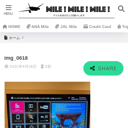
HOME
ANA Mile
JAL Mile
Credit Card
Tr
ホーム
img_0618
2022年9月28日
0秒