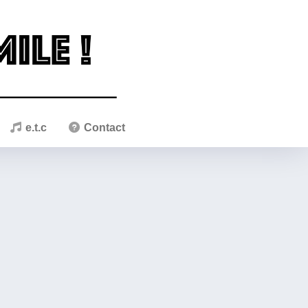
e.t.c
Contact