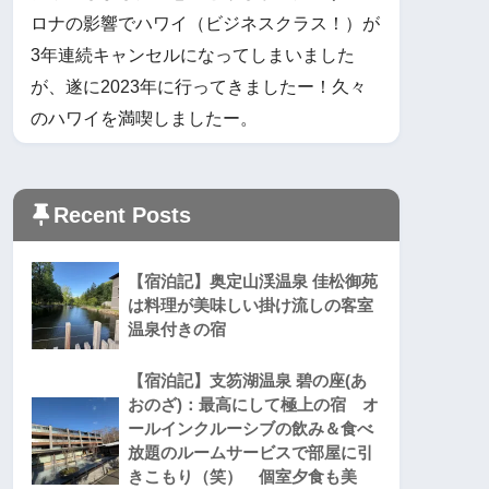
ロナの影響でハワイ（ビジネスクラス！）が
3年連続キャンセルになってしまいました
が、遂に2023年に行ってきましたー！久々
のハワイを満喫しましたー。
Recent Posts
【宿泊記】奥定山渓温泉 佳松御苑
は料理が美味しい掛け流しの客室
温泉付きの宿
【宿泊記】支笏湖温泉 碧の座(あ
おのざ)：最高にして極上の宿 オ
ールインクルーシブの飲み＆食べ
放題のルームサービスで部屋に引
きこもり（笑） 個室夕食も美