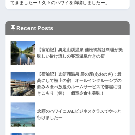
てきましたー！久々のハワイを満喫しましたー。
Recent Posts
【宿泊記】奥定山渓温泉 佳松御苑は料理が美
味しい掛け流しの客室温泉付きの宿
【宿泊記】支笏湖温泉 碧の座(あおのざ)：最
高にして極上の宿 オールインクルーシブの
飲み＆食べ放題のルームサービスで部屋に引
きこもり（笑） 個室夕食も美味！
念願のハワイにJALビジネスクラスでやっと
行けましたー