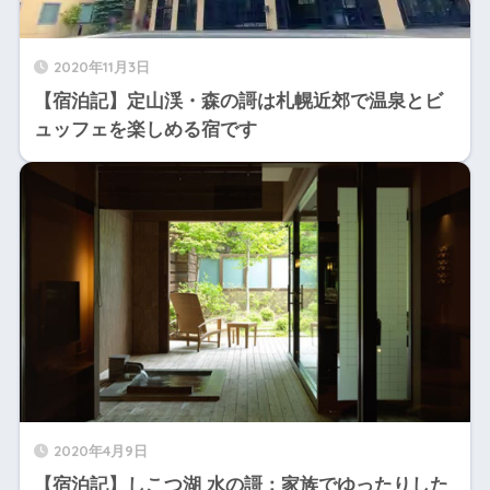
2020年11月3日
【宿泊記】定山渓・森の謌は札幌近郊で温泉とビ
ュッフェを楽しめる宿です
2020年4月9日
【宿泊記】しこつ湖 水の謌：家族でゆったりした