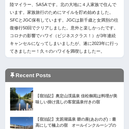
陸マイラー、SASAです。北の大地に４人家族で住んで
います。家族旅行のためにマイルを貯め始めました。
SFCとJGC保有しています。JGCは新千歳と女満別の往
復修行50回でクリアしました。意外と楽しかったです。
コロナの影響でハワイ（ビジネスクラス！）が3年連続
キャンセルになってしまいましたが、遂に2023年に行っ
てきましたー！久々のハワイを満喫しましたー。
Recent Posts
【宿泊記】奥定山渓温泉 佳松御苑は料理が美
味しい掛け流しの客室温泉付きの宿
【宿泊記】支笏湖温泉 碧の座(あおのざ)：最
高にして極上の宿 オールインクルーシブの