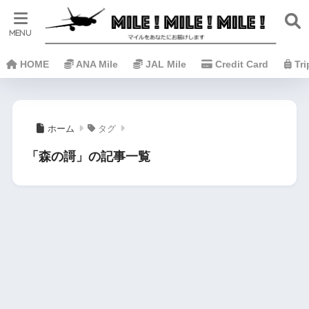
HOME
ANA Mile
JAL Mile
Credit Card
Tr
ホーム
タグ
「森の謌」の記事一覧