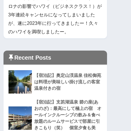
ロナの影響でハワイ（ビジネスクラス！）が
3年連続キャンセルになってしまいました
が、遂に2023年に行ってきましたー！久々
のハワイを満喫しましたー。
Recent Posts
【宿泊記】奥定山渓温泉 佳松御苑
は料理が美味しい掛け流しの客室
温泉付きの宿
【宿泊記】支笏湖温泉 碧の座(あ
おのざ)：最高にして極上の宿 オ
ールインクルーシブの飲み＆食べ
放題のルームサービスで部屋に引
きこもり（笑） 個室夕食も美