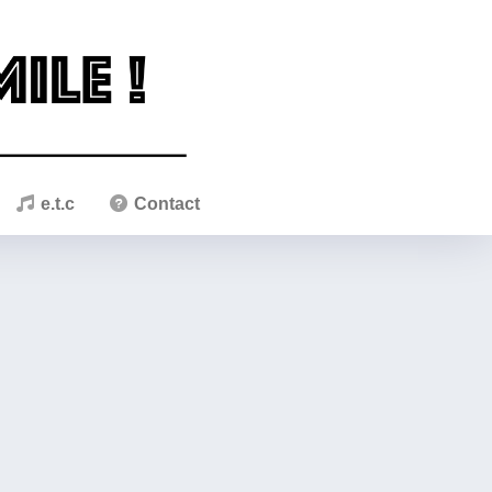
e.t.c
Contact