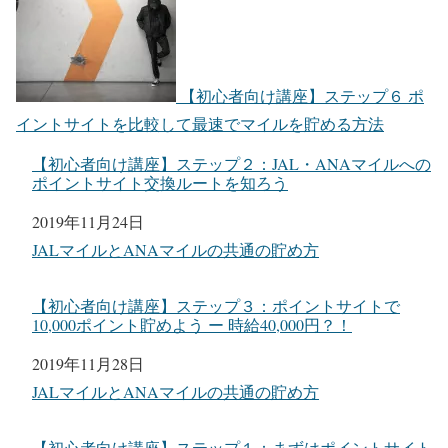
【初心者向け講座】ステップ６ ポ
イントサイトを比較して最速でマイルを貯める方法
【初心者向け講座】ステップ２：JAL・ANAマイルへの
ポイントサイト交換ルートを知ろう
日付
2019年11月24日
関連理由
JALマイルとANAマイルの共通の貯め方
【初心者向け講座】ステップ３：ポイントサイトで
10,000ポイント貯めよう ー 時給40,000円？！
日付
2019年11月28日
関連理由
JALマイルとANAマイルの共通の貯め方
【初心者向け講座】ステップ１：まずはポイントサイト