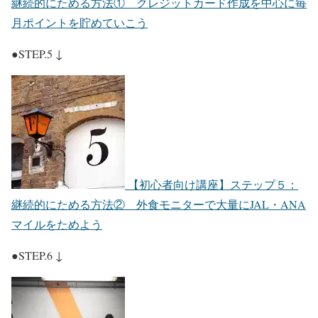
継続的にためる方法① クレジットカード作成を中心に毎
月ポイントを貯めていこう
●STEP.5 ↓
【初心者向け講座】ステップ５：
継続的にためる方法② 外食モニターで大量にJAL・ANA
マイルをためよう
●STEP.6 ↓